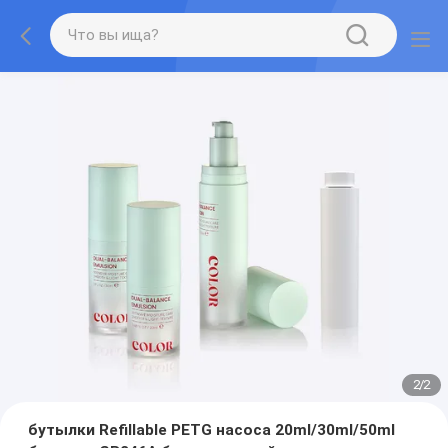
2
/
2
бутылки Refillable PETG насоса 20ml/30ml/50ml