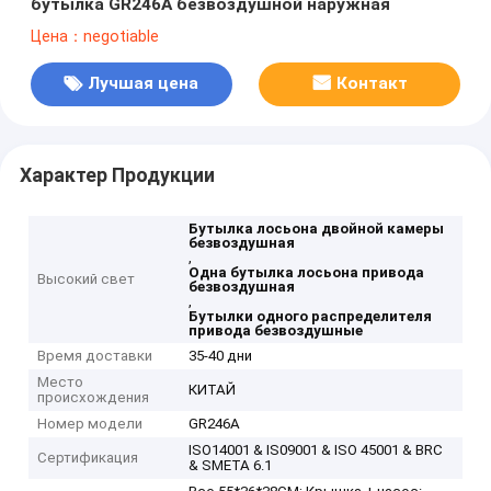
бутылка GR246A безвоздушной наружная
Цена：negotiable
Лучшая цена
Контакт
Характер Продукции
Бутылка лосьона двойной камеры
безвоздушная
,
Одна бутылка лосьона привода
Высокий свет
безвоздушная
,
Бутылки одного распределителя
привода безвоздушные
Время доставки
35-40 дни
Место
КИТАЙ
происхождения
Номер модели
GR246A
ISO14001 & IS09001 & ISO 45001 & BRC
Сертификация
& SMETA 6.1