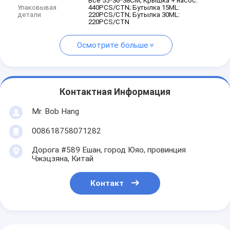
Все 55*36*38CM; Крышка + насос:
Упаковывая
440PCS/CTN; Бутылка 15ML:
детали
220PCS/CTN; Бутылка 30ML:
220PCS/CTN
Осмотрите больше
Контактная Информация
Mr. Bob Hang
008618758071282
Дорога #589 Ешан, город Юяо, провинция
Чжэцзяна, Китай
Контакт