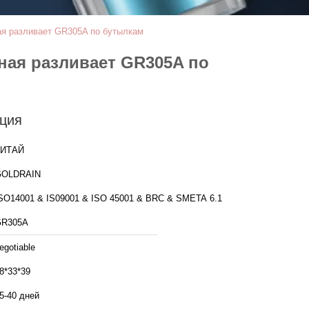
ая разливает GR305A по бутылкам
ная разливает GR305A по
ция
КИТАЙ
GOLDRAIN
SO14001 & IS09001 & ISO 45001 & BRC & SMETA 6.1
GR305A
egotiable
8*33*39
5-40 дней