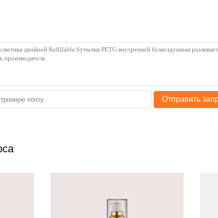
Отправить зап
оса