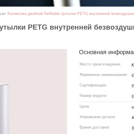
са
>
Косметика двойной Refillable бутылки PETG внутренней безвоздушн
 бутылки PETG внутренней безвоздуш
Основная информа
Место происхождения:
Фирменное наименование:
Сертификация:
I
Номер модели:
Цена:
n
Упаковывая детали:
4
Время доставки:
3