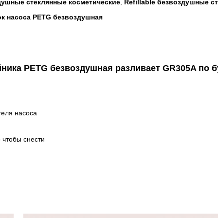
душные стеклянные косметические
Refillable безвоздушные 
,
к насоса PETG безвоздушная
войника PETG безвоздушная разливает GR305A по 
теля насоса
о чтобы снести