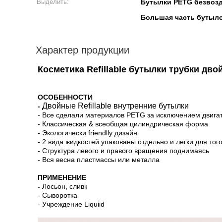
Выделить:
Бутылки PETG безвоз
Большая часть бутыло
Характер продукции
Косметика Refillable бутылки трубки д
ОСОБЕННОСТИ
Двойные Refillable внутренние бутылки
-
-
Все сделали материалов PETG за исключением двига
-
Классическая & всеобщая цилиндрическая форма
- Экологически friendlly дизайн
- 2 вида жидкостей упакованы отдельно и легки для тог
- Структура левого и правого вращения поднимаясь
- Вся весна пластмассы или металла
ПРИМЕНЕНИЕ
-
Лосьон, сливк
- Сыворотка
- Учреждение Liquiid