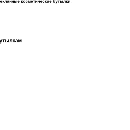
стеклянные косметические бутылки
,
бутылкам