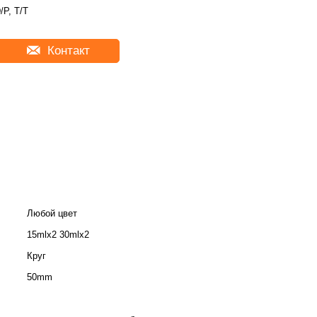
/P, T/T
Контакт
Любой цвет
15mlx2 30mlx2
Круг
50mm