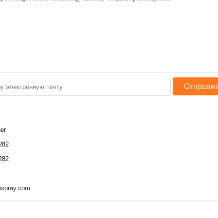
Отправит
er
282
282
aspray.com