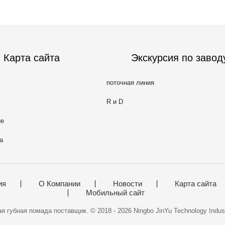
Карта сайта
Экскурсия по завод
поточная линия
R и D
ие
а
ия
О Компании
Новости
Карта сайта
Мобильный сайт
 губная помада поставщик. © 2018 - 2026 Ningbo JinYu Technology Industry