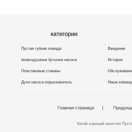
категории
Пустая губная помада
Введение
безвоздушные бутылки насоса
История
Пластиковые стаканы
Обслуживан
косметических
Духи насоса опрыскиватель
Наша команд
Главная страница
Продукц
Китай хороший качество Пустая