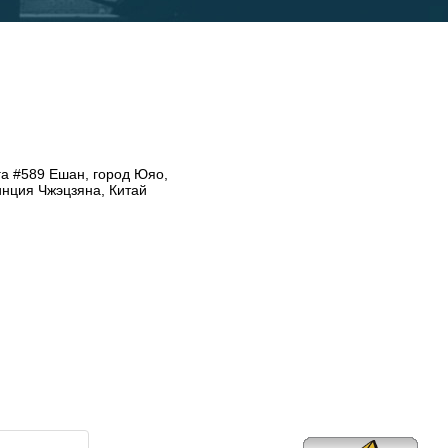
а #589 Ешан, город Юяо,
инция Чжэцзяна, Китай