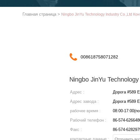
Главная страница
>
Ningbo JinYu Technology Industry Co.,Ltd Ко
008618758071282
Ningbo JinYu Technology 
Адрес :
Дорога #589 Е
Адрес завода :
Дорога #589 Е
рабочее время :
08:00-17:00(п
Рабочий телефон :
86-574-62664
Факс :
86-574-628297
контактные данные :