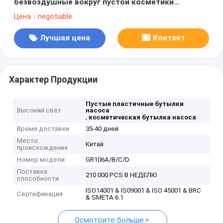
безвоздушные вокруг пустой косметики
5ML/8ML/10ML/15ML разливают GR106A/B/C/D по
Цена：negotiable
бутылкам
Лучшая цена
Контакт
Характер Продукции
Пустые пластичные бутылки
Высокий свет
насоса
,
косметическая бутылка насоса
Время доставки
35-40 дней
Место
Китай
происхождения
Номер модели
GR106A/B/C/D
Поставка
210 000 PCS В НЕДЕЛЮ
способности
ISO14001 & IS09001 & ISO 45001 & BRC
Сертификация
& SMETA 6.1
Осмотрите больше