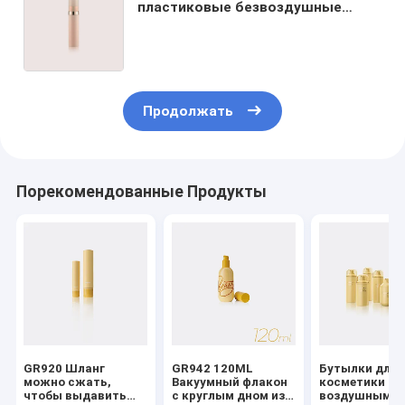
пластиковые безвоздушные
вокруг пустой косметики
5ML/8ML/10ML/15ML разливают
GR106A/B/C/D по бутылкам
Продолжать
Порекомендованные Продукты
GR920 Шланг
GR942 120ML
Бутылки для
можно сжать,
Вакуумный флакон
косметики с
чтобы выдавить
с круглым дном из
воздушным