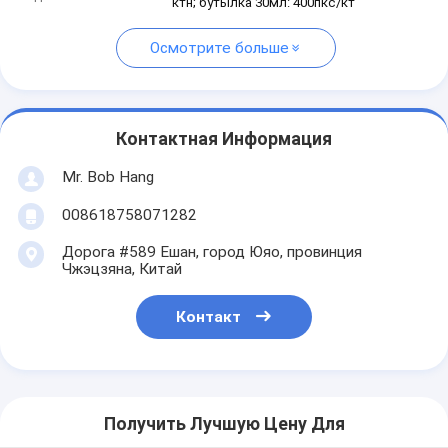
ктн; бутылка 30мл: 400пкс/кт
Осмотрите больше
Контактная Информация
Mr. Bob Hang
008618758071282
Дорога #589 Ешан, город Юяо, провинция
Чжэцзяна, Китай
Контакт
Получить Лучшую Цену Для