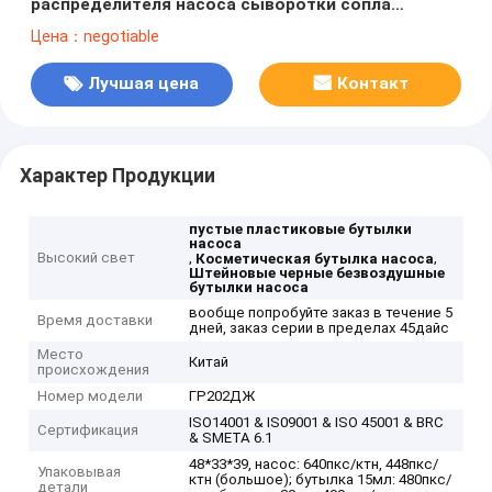
распределителя насоса сыворотки сопла
скольжения
Цена：negotiable
Лучшая цена
Контакт
Характер Продукции
пустые пластиковые бутылки
насоса
Высокий свет
,
,
Косметическая бутылка насоса
Штейновые черные безвоздушные
бутылки насоса
вообще попробуйте заказ в течение 5
Время доставки
дней, заказ серии в пределах 45дайс
Место
Китай
происхождения
Номер модели
ГР202ДЖ
ISO14001 & IS09001 & ISO 45001 & BRC
Сертификация
& SMETA 6.1
48*33*39, насос: 640пкс/ктн, 448пкс/
Упаковывая
ктн (большое); бутылка 15мл: 480пкс/
детали