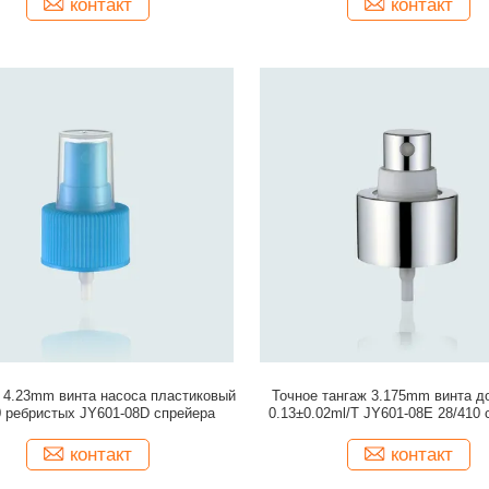
контакт
контакт
 4.23mm винта насоса пластиковый
Точное тангаж 3.175mm винта д
0 ребристых JY601-08D спрейера
0.13±0.02ml/T JY601-08E 28/410 
тумана алюминиевый
контакт
контакт