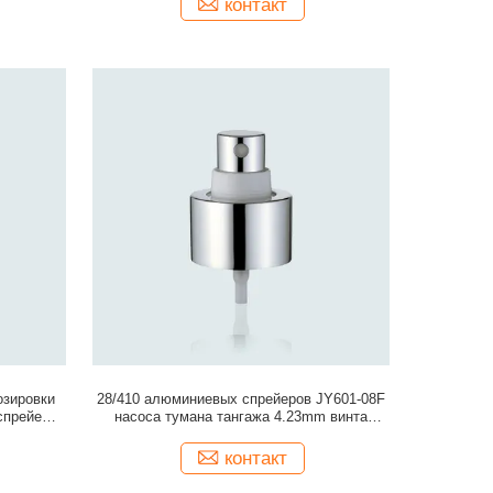
контакт
озировки
28/410 алюминиевых спрейеров JY601-08F
спрейера
насоса тумана тангажа 4.23mm винта
точных
контакт