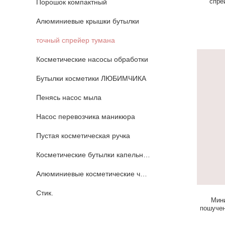
спре
Порошок компактный
Алюминиевые крышки бутылки
точный спрейер тумана
Косметические насосы обработки
Бутылки косметики ЛЮБИМЧИКА
Пенясь насос мыла
Насос перевозчика маникюра
Пустая косметическая ручка
Косметические бутылки капельницы
Алюминиевые косметические части
Стик.
Мин
пошучен
лич