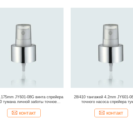
3.175mm JY601-08G винта спрейера
28/410 тангажей 4.2mm JY601-0
10 тумана личной заботы точное
точного насоса спрейера ту
алюминиевый
алюминиевых
контакт
контакт