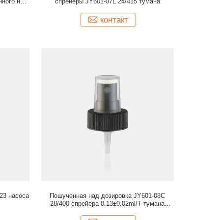
нного на
спрейеры JY601-07L 24/415 тумана
очная
контакт
23 насоса
Пошученная над дозировка JY601-08C
28/400 спрейера 0.13±0.02ml/T тумана
личной заботы точная