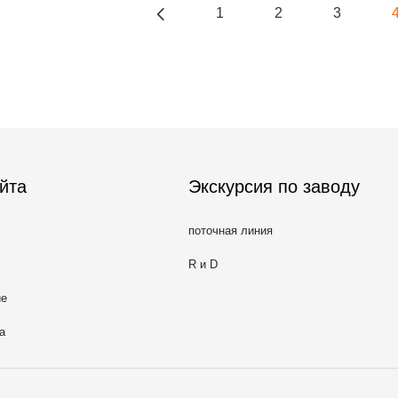
1
2
3
йта
Экскурсия по заводу
поточная линия
R и D
ие
а