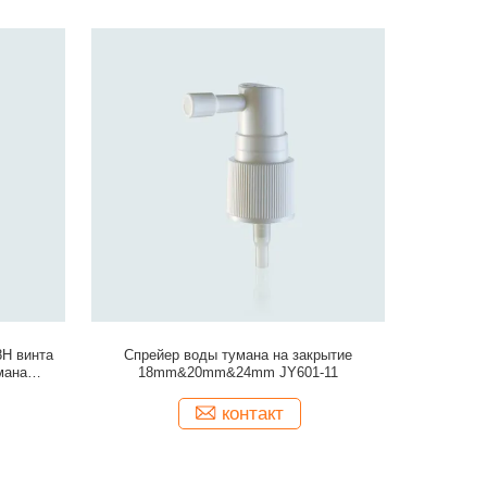
8H винта
Спрейер воды тумана на закрытие
мана
18mm&20mm&24mm JY601-11
контакт