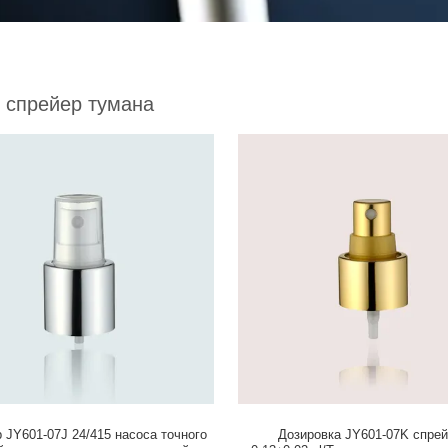
 спрейер тумана
 JY601-07J 24/415 насоса точного
Дозировка JY601-07K спре