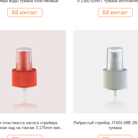
йера воды тумана пластиковый
0.13±0.02ml/T тумана изготовле
заказ цвета косметическая т
контакт
контакт
и пластмасса насоса спрейера
Ребристый спрейер JY601-08B 28/
ная над на тангаж 3.175mm винта
тумана
ной заботы JY601-08A 28/410