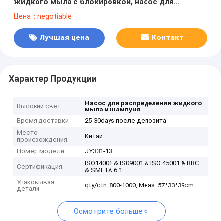
жидкого мыла с блокировкой, насос для
шампуня и ухода за волосами
Цена：negotiable
Лучшая цена
Контакт
Характер Продукции
Насос для распределения жидкого
Высокий свет
мыла и шампуня
Время доставки
25-30days после депозита
Место
Китай
происхождения
Номер модели
JY331-13
ISO14001 & IS09001 & ISO 45001 & BRC
Сертификация
& SMETA 6.1
Упаковывая
qty/ctn: 800-1000, Meas: 57*33*39cm
детали
Осмотрите больше