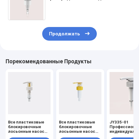
с блокировкой, насос для
шампуня и ухода за волосами
Продолжать
Порекомендованные Продукты
Все пластиковые
Все пластиковые
JY335-01
блокировочные
блокировочные
Профессиона
лосьонные насосы
лосьонные насосы
индивидуаль
с скоростью
с скоростью
водонепрони