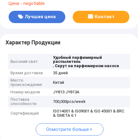
Цена：negotiable
Лучшая цена
Контакт
Характер Продукции
Удобный парфюмерный
Высокий свет
распылитель
,
Скрут на парфюмерном насосе
Время доставки
35 дней
Место
Китай
происхождения
Номер модели
JY813 JY813A
Поставка
700,000pcs/week
способности
ISO14001 & IS09001 & ISO 45001 & BRC
Сертификация
& SMETA 6.1
Осмотрите больше