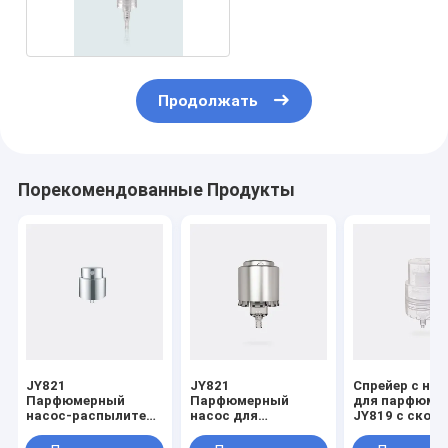
JY813 JY813A
Продолжать
Порекомендованные Продукты
JY821
JY821
Спрейер с на
Парфюмерный
Парфюмерный
для парфюме
насос-распылитель
насос для
JY819 с скор
с алюминиевыми
распыливания с
сброса бутыл
материалами
диаметром
0,085±0,02 мл