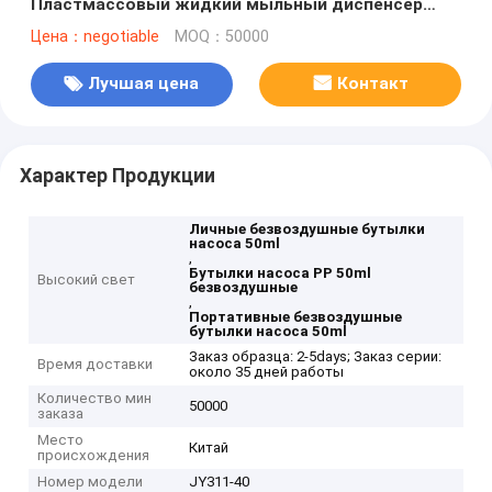
Пластмассовый жидкий мыльный диспенсер
насос 2CC для шампуня и ухода за волосами
Цена：negotiable
MOQ：50000
Лучшая цена
Контакт
Характер Продукции
Личные безвоздушные бутылки
насоса 50ml
,
Бутылки насоса PP 50ml
Высокий свет
безвоздушные
,
Портативные безвоздушные
бутылки насоса 50ml
Заказ образца: 2-5days; Заказ серии:
Время доставки
около 35 дней работы
Количество мин
50000
заказа
Место
Китай
происхождения
Номер модели
JY311-40