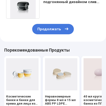
подгонянный дизайном сливк
опарника бутылки пустой
GR713A
Продолжать
Порекомендованные Продукты
Косметические
Неравномерные
40 мл круглая
банки и банки для
формы 8 мл и 15 мл
косметическ
крема для лица из
ABS PP LDPE
банка из ПП/П