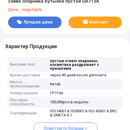
сливк опарника бутылки пустой GR713A
Цена：negotiable
Лучшая цена
Контакт
Характер Продукции
,
пустые cream опарникы
Высокий свет
косметика раздражает с
крышками
Время доставки
через 40 дней после депозита
Место
Китай
происхождения
Номер модели
ГР713А
Поставка
100,000pcs в неделю
способности
ISO14001 & IS09001 & ISO 45001 & BRC
Сертификация
& SMETA 6.1
Осмотрите больше