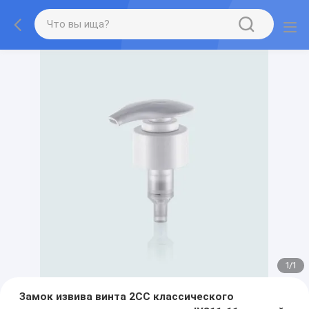
1
/
1
Замок извива винта 2CC классического