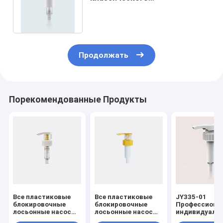
распределителя мыла
лосьона JY311-11 верхний
Продолжать
Порекомендованные Продукты
Все пластиковые
Все пластиковые
JY335-01
блокировочные
блокировочные
Профессиона
лосьонные насосы
лосьонные насосы
индивидуаль
с скоростью
с скоростью
водонепрони