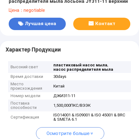
распределителя мыла лосьона JY311-11 верхний
Цена：negotiable
Лучшая цена
Контакт
Характер Продукции
,
пластиковый насос мыла
Высокий свет
насос распределителя мыла
Время доставки
30days
Место
Китай
происхождения
Номер модели
ДЖИ311-11
Поставка
1,500,000ПКС/ВЭЭК
способности
ISO14001 & IS09001 & ISO 45001 & BRC
Сертификация
& SMETA 6.1
Осмотрите больше