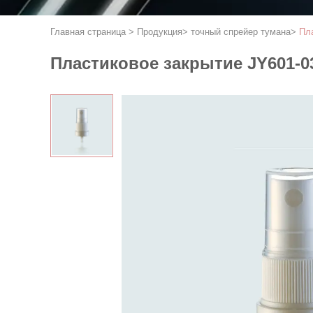
Главная страница
>
Продукция
>
точный спрейер тумана
>
Пла
Пластиковое закрытие JY601-03