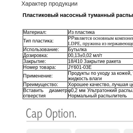
Характер продукции
Пластиковый насосный туманный распыли
Материал:
Из пластика
PP
является основным компонен
Тип пластика:
LDPE, пружина из нержавеющей
Использование:
Бутылка
Дозировка:
00,13±0,02 мл/т
Закрытие:
18/410 Закрытие ракета
Номер товара:
JY601-03E
Продукты по уходу за кожей, 
Применение:
жидкость влаги
Преимущество:
Хорошее качество, лучшая ц
Вставить диаметр
φ0,2 мм Ультратонкий распы
отверстия
Нормальный распылитель