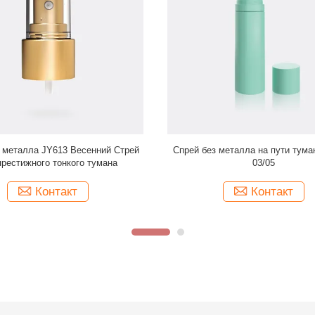
ский точный алюминий спрейера
18/415 пошутил над точн
Y601-03S 18/415 тумана
распределителем спрейера тум
личной заботы JY601-03
Контакт
Контакт