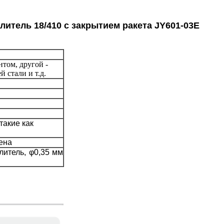
тель 18/410 с закрытием ракета JY601-03E
том, другой -
 стали и т.д.
такие как
ена
литель, φ0,35 мм