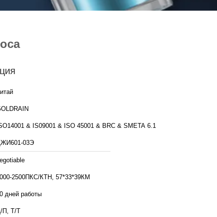
соса
ция
итай
GOLDRAIN
SO14001 & IS09001 & ISO 45001 & BRC & SMETA 6.1
ЖИ601-03Э
egotiable
000-2500ПКС/КТН, 57*33*39КМ
0 дней работы
/П, Т/Т