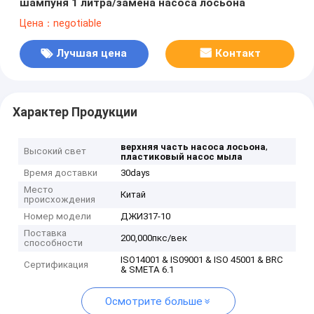
шампуня 1 литра/замена насоса лосьона
Цена：negotiable
Лучшая цена
Контакт
Характер Продукции
,
верхняя часть насоса лосьона
Высокий свет
пластиковый насос мыла
Время доставки
30days
Место
Китай
происхождения
Номер модели
ДЖИ317-10
Поставка
200,000пкс/век
способности
ISO14001 & IS09001 & ISO 45001 & BRC
Сертификация
& SMETA 6.1
Осмотрите больше