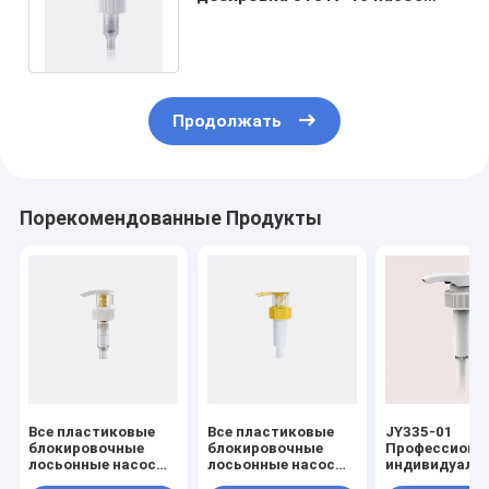
шампуня 1 литра/замена
насоса лосьона
Продолжать
Порекомендованные Продукты
Все пластиковые
Все пластиковые
JY335-01
блокировочные
блокировочные
Профессиона
лосьонные насосы
лосьонные насосы
индивидуаль
с скоростью
с скоростью
водонепрони