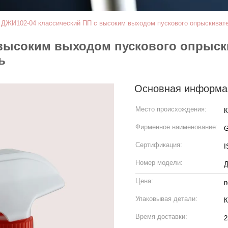
>
ДЖИ102-04 классический ПП с высоким выходом пускового опрыскивател
высоким выходом пускового опрыски
ь
Основная информа
Место происхождения:
К
Фирменное наименование:
Сертификация:
I
Номер модели:
Д
Цена:
n
Упаковывая детали:
К
Время доставки:
2