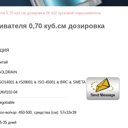
я 0,70 куб.см дозировка 28 410 пусковой опрыскиватель
вателя 0,70 куб.см дозировка
ция
итай
GOLDRAIN
SO14001 & IS09001 & ISO 45001 & BRC & SMETA 6.1
ЖИ102-04
egotiable
ол-во/кор: 450-500, средства (см): 57x33x39
5-35 дней