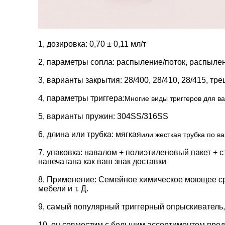
1, дозировка: 0,70 ± 0,11 мл/т
2, параметры сопла: распыление/поток, распылен
3, варианты закрытия: 28/400, 28/410, 28/415, тр
4, параметры триггера:
Многие виды триггеров для ва
5, варианты пружин: 304SS/316SS
6, длина или трубка: мягкая
или жесткая трубка по в
7, упаковка: навалом + полиэтиленовый пакет + 
напечатана как ваш знак доставки
8, Применение: Семейное химическое моющее ср
мебели и т. Д.
9, самый популярный триггерный опрыскиватель,
10, он совместим с большим ассортиментом про